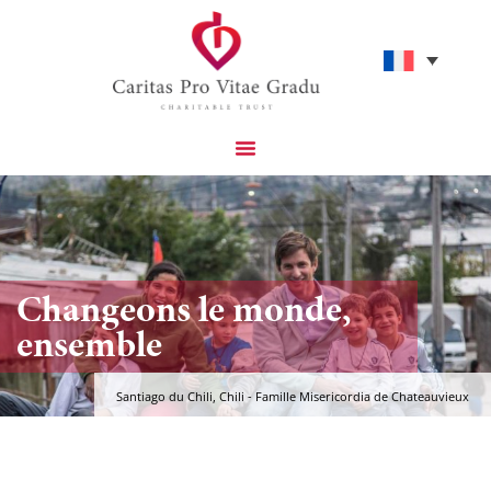
Projets Catholiques Que Nous Soutenons
Aidez-Nous À Avoir Un Impact
Changeons le monde,
ensemble
Santiago du Chili, Chili - Famille Misericordia de Chateauvieux