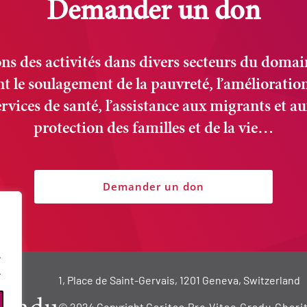
Demander un don
s des activités dans divers secteurs du domain
t le soulagement de la pauvreté, l’amélioration
ervices de santé, l’assistance aux migrants et au
protection des familles et de la vie…
Demander un don
.
.
1, Place de Saint-Gervais, 1201 Geneva, Switzerland
© 2024 Copyright
Caritas Pro Vitae Gradu Chari