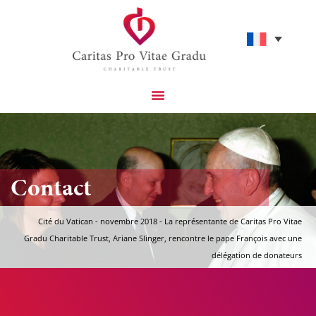
Projets Catholiques Que Nous Soutenons
Aidez-Nous À Avoir Un Impact
Contact
Cité du Vatican - novembre 2018 - La représentante de Caritas Pro Vitae
Gradu Charitable Trust, Ariane Slinger, rencontre le pape François avec une
délégation de donateurs