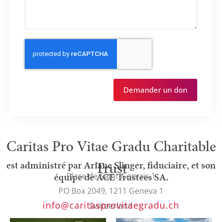
Demander un don
Caritas Pro Vitae Gradu Charitable
Trust
est administré par Ariane Slinger, fiduciaire, et son
équipe de ACE Trustees SA.
Place de Saint-Gervais 1
PO Box 2049, 1211 Geneva 1
info@caritasprovitaegradu.ch
Switzerland