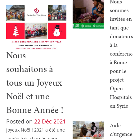
Nous
sommes
invités en
tant que
donateurs
à la
Nous
conférence
à Rome
souhaitons à
pour le
projet
tous un Joyeux
Open
Noël et une
Hospitals
en Syrie
Bonne Année !
Posted on
22 Déc 2021
Aide
Joyeux Noël ! 2021 a été une
d’urgence
année très chargée pour