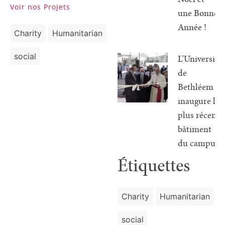
Voir nos Projets
une Bonne
Année !
Charity
Humanitarian
social
L’Université
de
Bethléem
inaugure le
plus récent
bâtiment
du campus
Étiquettes
Charity
Humanitarian
social