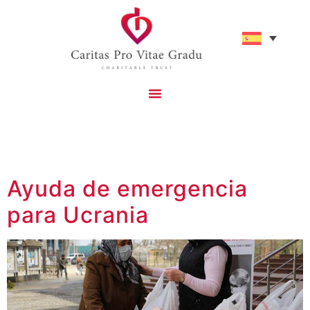
Proyectos Católicos Que Apoyamos
Ayúdenos A Tener Un Impacto
Etiqueta:
Humanitarian
Ayuda de emergencia
para Ucrania