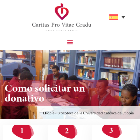
Proyectos Católicos Que Apoyamos
Ayúdenos A Tener Un Impacto
Como solicitar un
donativo
Etiopía - Biblioteca de la Universidad Católica de Etiopía