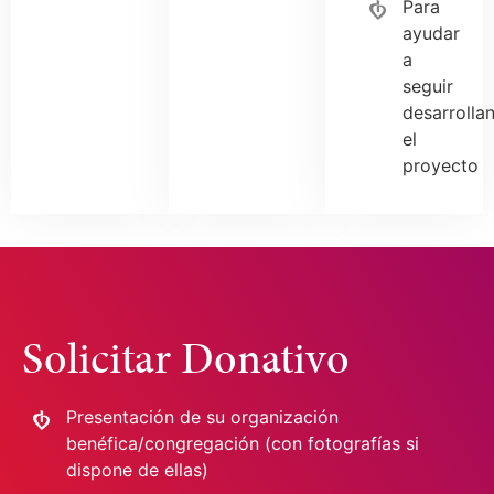
Para
ayudar
a
seguir
desarrolla
el
proyecto
Solicitar Donativo
Presentación de su organización
benéfica/congregación (con fotografías si
dispone de ellas)