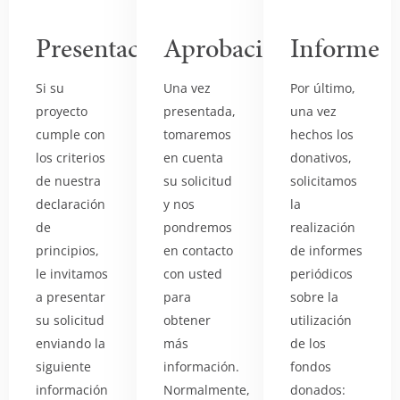
Presentación
Aprobación
Informe
Si su
Una vez
Por último,
proyecto
presentada,
una vez
cumple con
tomaremos
hechos los
los criterios
en cuenta
donativos,
de nuestra
su solicitud
solicitamos
declaración
y nos
la
de
pondremos
realización
principios,
en contacto
de informes
le invitamos
con usted
periódicos
a presentar
para
sobre la
su solicitud
obtener
utilización
enviando la
más
de los
siguiente
información.
fondos
información
Normalmente,
donados: