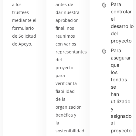
Para
a los
antes de
controlar
trustees
dar nuestra
el
mediante el
aprobación
desarrollo
formulario
final, nos
del
de Solicitud
reunimos
proyecto
de Apoyo.
con varios
Para
representantes
asegurar
del
que
proyecto
los
para
fondos
verificar la
se
fiabilidad
han
de la
utilizado
organización
y
benéfica y
asignado
la
al
proyecto
sostenibilidad