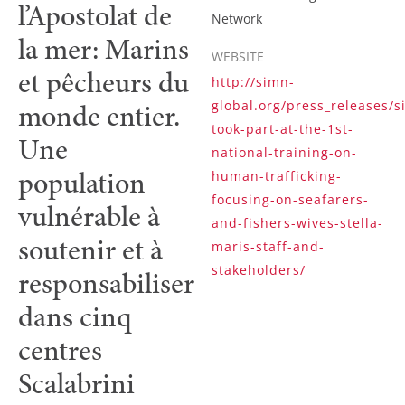
l’Apostolat de
Network
la mer: Marins
WEBSITE
et pêcheurs du
http://simn-
monde entier.
global.org/press_releases/s
took-part-at-the-1st-
Une
national-training-on-
population
human-trafficking-
focusing-on-seafarers-
vulnérable à
and-fishers-wives-stella-
soutenir et à
maris-staff-and-
stakeholders/
responsabiliser
dans cinq
centres
Scalabrini