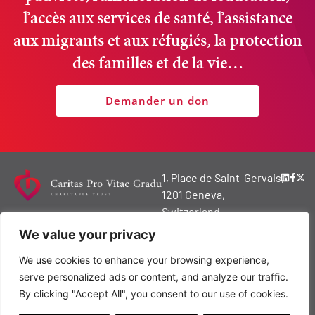
l’accès aux services de santé, l’assistance
aux migrants et aux réfugiés, la protection
des familles et de la vie…
Demander un don
1, Place de Saint-Gervais,
1201 Geneva,
Switzerland
We value your privacy
© 2024 Copyright
Caritas Pro Vitae
We use cookies to enhance your browsing experience,
Gradu Charitable
serve personalized ads or content, and analyze our traffic.
Trust
By clicking "Accept All", you consent to our use of cookies.