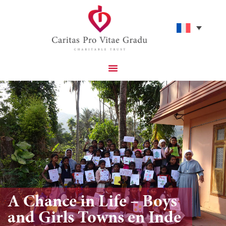
Projets Catholiques Que Nous Soutenons
Aidez-Nous À Avoir Un Impact
A Chance in Life – Boys
and Girls Towns en Inde